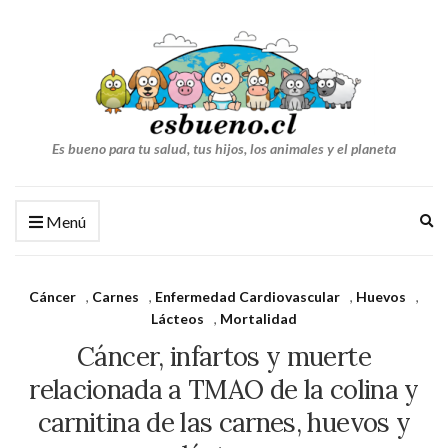
Es bueno para tu salud, tus hijos, los animales y el planeta
Am
Menú
el
fo
de
Cáncer
,
Carnes
,
Enfermedad Cardiovascular
,
Huevos
,
bú
Lácteos
,
Mortalidad
Cáncer, infartos y muerte
relacionada a TMAO de la colina y
carnitina de las carnes, huevos y