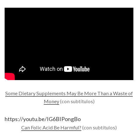
Some Dietary Supplements May Be More Than a Waste of
Money
(con subtítulos)
https://youtu.be/IG6BIPongBo
Can Folic Acid Be Harmful?
(con subtítulos)