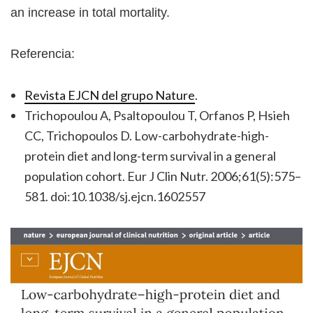
an increase in total mortality.
Referencia:
Revista EJCN del grupo Nature
.
Trichopoulou A, Psaltopoulou T, Orfanos P, Hsieh
CC, Trichopoulos D. Low-carbohydrate-high-
protein diet and long-term survival in a general
population cohort. Eur J Clin Nutr. 2006;61(5):575–
581. doi:10.1038/sj.ejcn.1602557