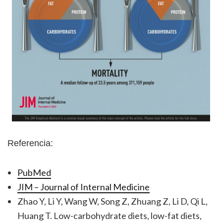
Referencia:
PubMed
JIM – Journal of Internal Medicine
Zhao Y, Li Y, Wang W, Song Z, Zhuang Z, Li D, Qi L,
Huang T. Low-carbohydrate diets, low-fat diets,