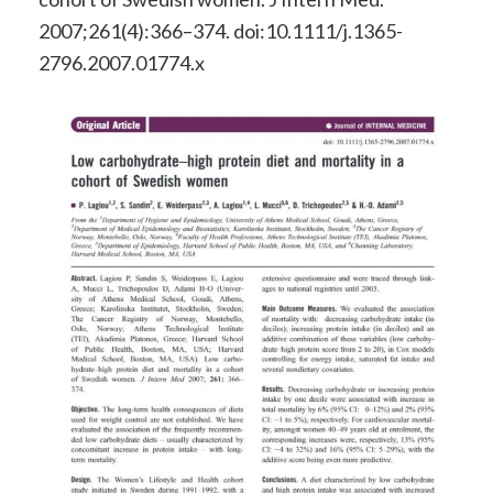
2007;261(4):366–374. doi:10.1111/j.1365-
2796.2007.01774.x