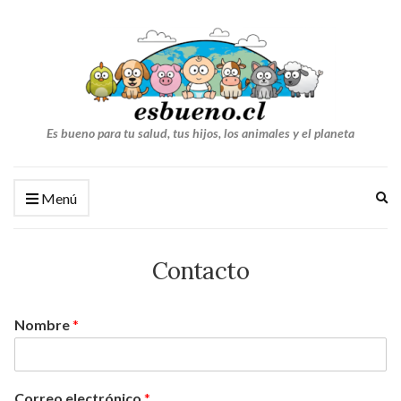
Es bueno para tu salud, tus hijos, los animales y el planeta
Am
Menú
el
fo
de
Contacto
bú
Nombre
*
Correo electrónico
*