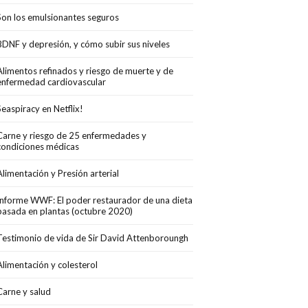
Son los emulsionantes seguros
BDNF y depresión, y cómo subir sus niveles
Alimentos refinados y riesgo de muerte y de
enfermedad cardiovascular
Seaspiracy en Netflix!
Carne y riesgo de 25 enfermedades y
condiciones médicas
Alimentación y Presión arterial
Informe WWF: El poder restaurador de una dieta
basada en plantas (octubre 2020)
Testimonio de vida de Sir David Attenboroungh
Alimentación y colesterol
Carne y salud