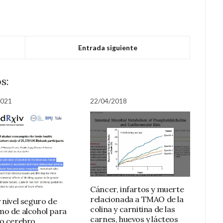
Entrada siguiente
s:
2021
22/04/2018
Cáncer, infartos y muerte
relacionada a TMAO de la
 nivel seguro de
colina y carnitina de las
o de alcohol para
carnes, huevos y lácteos
o cerebro