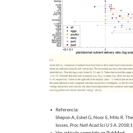
Referencia:
Shepon A, Eshel G, Noor E, Milo R. The
losses.
Proc Natl Acad Sci U S A
. 2018;
Ver artículo completo en PubMed