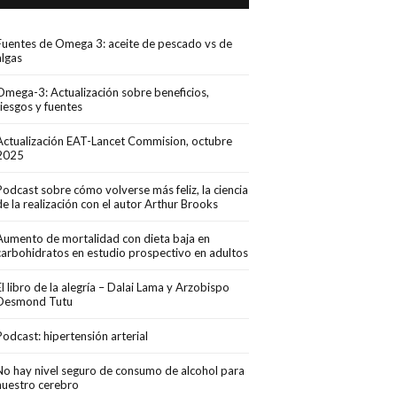
Fuentes de Omega 3: aceite de pescado vs de
algas
Omega-3: Actualización sobre beneficios,
riesgos y fuentes
Actualización EAT-Lancet Commision, octubre
2025
Podcast sobre cómo volverse más feliz, la ciencia
de la realización con el autor Arthur Brooks
Aumento de mortalidad con dieta baja en
carbohidratos en estudio prospectivo en adultos
El libro de la alegría – Dalai Lama y Arzobispo
Desmond Tutu
Podcast: hipertensión arterial
No hay nivel seguro de consumo de alcohol para
nuestro cerebro