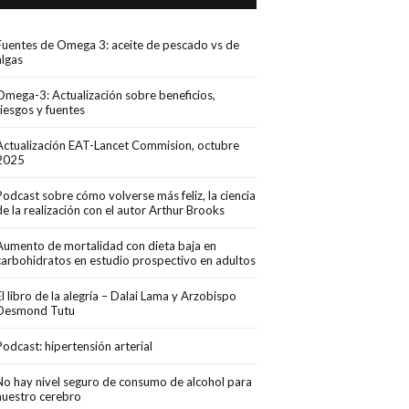
Fuentes de Omega 3: aceite de pescado vs de
algas
Omega-3: Actualización sobre beneficios,
riesgos y fuentes
Actualización EAT-Lancet Commision, octubre
2025
Podcast sobre cómo volverse más feliz, la ciencia
de la realización con el autor Arthur Brooks
Aumento de mortalidad con dieta baja en
carbohidratos en estudio prospectivo en adultos
El libro de la alegría – Dalai Lama y Arzobispo
Desmond Tutu
Podcast: hipertensión arterial
No hay nivel seguro de consumo de alcohol para
nuestro cerebro