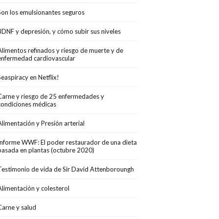
Son los emulsionantes seguros
BDNF y depresión, y cómo subir sus niveles
Alimentos refinados y riesgo de muerte y de
enfermedad cardiovascular
Seaspiracy en Netflix!
Carne y riesgo de 25 enfermedades y
condiciones médicas
Alimentación y Presión arterial
Informe WWF: El poder restaurador de una dieta
basada en plantas (octubre 2020)
Testimonio de vida de Sir David Attenboroungh
Alimentación y colesterol
Carne y salud