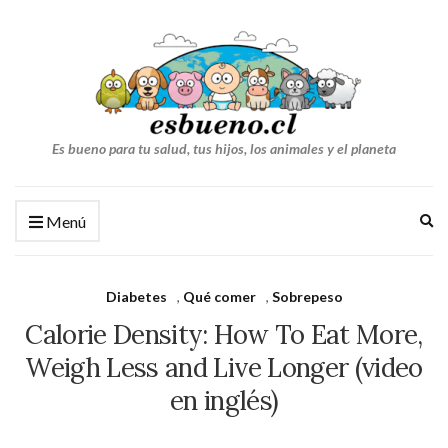
Es bueno para tu salud, tus hijos, los animales y el planeta
Am
Menú
el
fo
de
Diabetes
,
Qué comer
,
Sobrepeso
bú
Calorie Density: How To Eat More,
Weigh Less and Live Longer (video
en inglés)