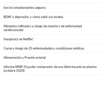
Son los emulsionantes seguros
BDNF y depresión, y cómo subir sus niveles
Alimentos refinados y riesgo de muerte y de enfermedad
cardiovascular
Seaspiracy en Netflix!
Carne y riesgo de 25 enfermedades y condiciones médicas
Alimentación y Presión arterial
Informe WWF: El poder restaurador de una dieta basada en plantas
(octubre 2020)
Testimonio de vida de Sir David Attenboroungh
Alimentación y colesterol
Carne y salud