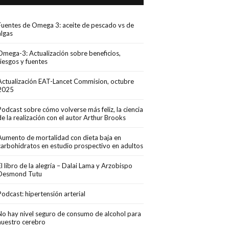
Fuentes de Omega 3: aceite de pescado vs de
algas
Omega-3: Actualización sobre beneficios,
riesgos y fuentes
Actualización EAT-Lancet Commision, octubre
2025
Podcast sobre cómo volverse más feliz, la ciencia
de la realización con el autor Arthur Brooks
Aumento de mortalidad con dieta baja en
carbohidratos en estudio prospectivo en adultos
El libro de la alegría – Dalai Lama y Arzobispo
Desmond Tutu
Podcast: hipertensión arterial
No hay nivel seguro de consumo de alcohol para
nuestro cerebro