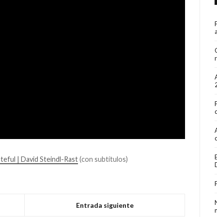
eful | David Steindl-Rast
(con subtítulos)
Entrada siguiente