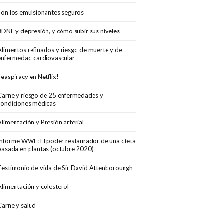
Son los emulsionantes seguros
BDNF y depresión, y cómo subir sus niveles
Alimentos refinados y riesgo de muerte y de
enfermedad cardiovascular
Seaspiracy en Netflix!
Carne y riesgo de 25 enfermedades y
condiciones médicas
Alimentación y Presión arterial
Informe WWF: El poder restaurador de una dieta
basada en plantas (octubre 2020)
Testimonio de vida de Sir David Attenboroungh
Alimentación y colesterol
Carne y salud