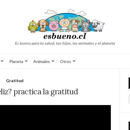
Es bueno para tu salud, tus hijos, los animales y el planeta
Planeta
Animales
Otros
Gratitud
liz? practica la gratitud