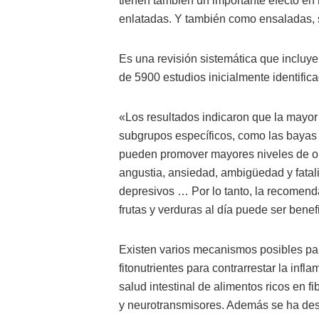
tienen también un importante efecto en 
enlatadas. Y también como ensaladas, 
Es una revisión sistemática que incluy
de 5900 estudios inicialmente identific
«Los resultados indicaron que la mayor 
subgrupos específicos, como las bayas (b
pueden promover mayores niveles de opt
angustia, ansiedad, ambigüedad y fatali
depresivos … Por lo tanto, la recomen
frutas y verduras al día puede ser bene
Existen varios mecanismos posibles par
fitonutrientes para contrarrestar la infl
salud intestinal de alimentos ricos en f
y neurotransmisores. Además se ha descr