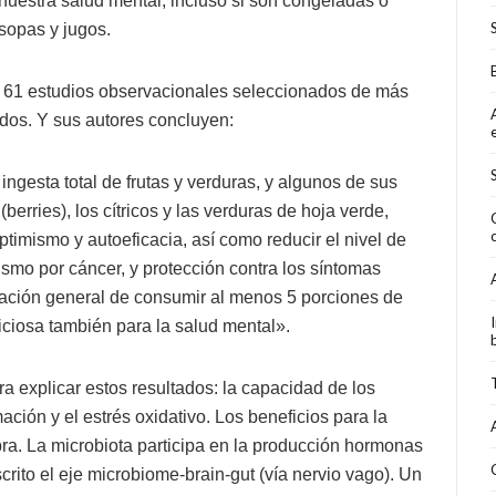
nuestra salud mental, incluso si son congeladas o
sopas y jugos.
e 61 estudios observacionales seleccionados de más
ados. Y sus autores concluyen:
ingesta total de frutas y verduras, y algunos de sus
erries), los cítricos y las verduras de hoja verde,
imismo y autoeficacia, así como reducir el nivel de
smo por cáncer, y protección contra los síntomas
dación general de consumir al menos 5 porciones de
ficiosa también para la salud mental».
a explicar estos resultados: la capacidad de los
amación y el estrés oxidativo. Los beneficios para la
ibra. La microbiota participa en la producción hormonas
ito el eje microbiome-brain-gut (vía nervio vago). Un