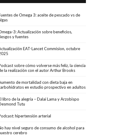
Fuentes de Omega 3: aceite de pescado vs de
algas
Omega-3: Actualización sobre beneficios,
riesgos y fuentes
Actualización EAT-Lancet Commision, octubre
2025
Podcast sobre cómo volverse más feliz, la ciencia
de la realización con el autor Arthur Brooks
Aumento de mortalidad con dieta baja en
carbohidratos en estudio prospectivo en adultos
El libro de la alegría – Dalai Lama y Arzobispo
Desmond Tutu
Podcast: hipertensión arterial
No hay nivel seguro de consumo de alcohol para
nuestro cerebro