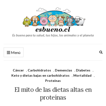
Es bueno para tu salud, tus hijos, los animales y el planeta
Am
Menú
el
fo
de
Cáncer
,
Carbohidratos
,
Demencias
,
Diabetes
,
bú
Keto y dietas bajas en carbohidratos
,
Mortalidad
,
Proteínas
El mito de las dietas altas en
proteínas